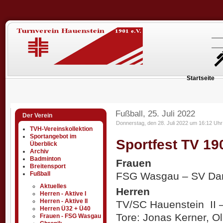
Startseite
Fußball, 25. Juli 2022
Der Verein
Donnerstag, den 28. Juli 2022 um 16:12 Uhr
TVH-Vereinskollektion
Sportangebot im
Sportfest TV 19
Überblick
Archiv
Badminton
Frauen
Breitensport
FSG Wasgau – SV Damm
Fußball
Aktuelles
Herren
Herren - Aktive I
Herren - Aktive II
TV/SC Hauenstein II –
Herren Ü32 + Ü40
Tore: Jonas Kerner, O
Frauen - FSG Wasgau