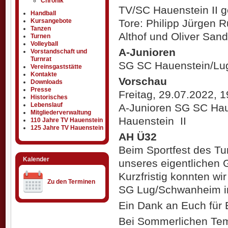
Chronik
TV/SC Hauenstein II ge
Handball
Tore: Philipp Jürgen R
Kursangebote
Tanzen
Althof und Oliver Sand
Turnen
Volleyball
A-Junioren
Vorstandschaft und
Turnrat
SG SC Hauenstein/Lu
Vereinsgaststätte
Kontakte
Vorschau
Downloads
Presse
Freitag, 29.07.2022, 
Historisches
Lebenslauf
A-Junioren SG SC Ha
Mitgliederverwaltung
Hauenstein II
110 Jahre TV Hauenstein
125 Jahre TV Hauenstein
AH Ü32
Beim Sportfest des Tu
Kalender
unseres eigentlichen G
Kurzfristig konnten w
Zu den Terminen
SG Lug/Schwanheim i
Ein Dank an Euch für
Bei Sommerlichen Tem