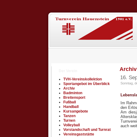
Archiv
Der Verein
16. Se
TVH-Vereinskollektion
Sonntag, d
Sportangebot im Überblick
Archiv
Badminton
Lebensla
Breitensport
Fußball
Im Rahme
Handball
den Erlö
Kursangebote
Am diesj
Tanzen
Alterskl
Turnen
Turnverei
Volleyball
auch weit
Vorstandschaft und Turnrat
Vereinsgaststätte