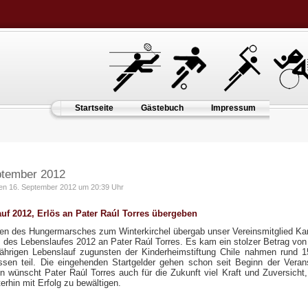
Startseite
Gästebuch
Impressum
ptember 2012
en 16. September 2012 um 20:39 Uhr
uf 2012, Erlös an Pater Raúl Torres übergeben
n des Hungermarsches zum Winterkirchel übergab unser Vereinsmitglied Kar
s des Lebenslaufes 2012 an Pater Raúl Torres. Es kam ein stolzer Betrag vo
ährigen Lebenslauf zugunsten der Kinderheimstiftung Chile nahmen rund 15
assen teil. Die eingehenden Startgelder gehen schon seit Beginn der Verans
n wünscht Pater Raúl Torres auch für die Zukunft viel Kraft und Zuversicht,
erhin mit Erfolg zu bewältigen.