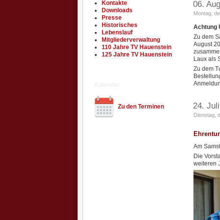
Kontakte
06. Au
Downloads
Montag, de
Presse
Historisches
Achtung 
Lebenslauf
Zu dem Sa
Mitgliederverwaltung
August 20
110 Jahre TV Hauenstein
zusammeng
125 Jahre TV Hauenstein
Laux als 
Zu dem Tu
Bestellun
Anmeldung
Kalender
24. Jul
Zu den Terminen
Dienstag, 
Ehrentur
Am Samsta
Die Vorst
weiteren 