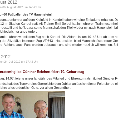
gust 2012
n 06. August 2012 um 14:52 Uhr
Ü- 60 Fußballer des TV Hauenstein
!
umagenturnier auf dem Kleinfeld in Kandel haben wir eine Einladung erhalten. Da
12 im Stadion Kandel statt. Alt-Trainer Emil Seibel hat in mehreren Trainingseinhe
estellt und hofft, dass seine Mannschaft den Titel wieder mit nach Hauenstein 
Schiedsrichter angefordert.
rnier fahren wir mit dem Zug nach Kandel. Die Abfahrt ist um 10. 43 Uhr ab dem
g der Sitzplätze im neuen Zug VT 643 –Hauenstein- bittet Mannschaftsbetreuer Ger
. Achtung auch Fans werden gebraucht und sind wieder herzlich willkommen. Bit
i 2012
den 24. Juli 2012 um 17:43 Uhr
nratsmitglied Günther Reichert feiert 70. Geburtstag
g, 14.07. feierte unser langjähriges Mitglied und Ehrenturnratsmitglied Günther R
andschaft des Turnvereins überreichte dem Jubilar anlässlich dieser Feierstunde e
Jahre alles erdenklich Gute, vor allem Gesundheit.