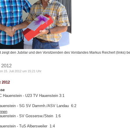
d zeigt den Jubilar und den Vorsitzenden des Vorstandes Markus Reichert (links) bei
i 2012
en 15. Juli 2012 um 15:21 Uhr
t 2012
sse
C Hauenstein - U23 TV Hauenstein 3:1
auenstein - SG SV Dammh./ASV Landau 6:2
innen
uenstein - SV Gossersw./Stein 1:6
uenstein - TuS Albersweiler 1:4