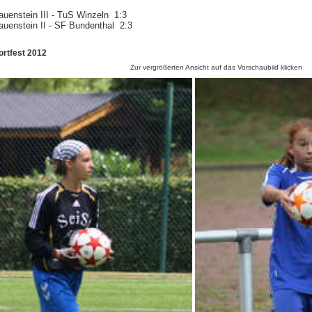
uenstein III - TuS Winzeln 1:3
uenstein II - SF Bundenthal 2:3
ortfest 2012
Zur vergrößerten Ansicht auf das Vorschaubild klicken