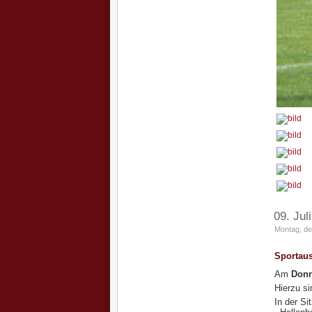
09. Jul
Montag, de
Sportau
Am
Donn
Hierzu si
In der Si