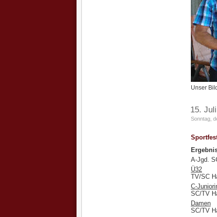
Unser Bil
15. Jul
Sonntag, d
Sportfes
Ergebni
A-Jgd. S
Ü32
TV/SC H
C-Junior
SC/TV Ha
Damen
SC/TV Ha