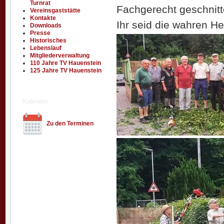
Turnrat
Fachgerecht geschnitt
Vereinsgaststätte
Kontakte
Ihr seid die wahren H
Downloads
Presse
Historisches
Lebenslauf
Mitgliederverwaltung
110 Jahre TV Hauenstein
125 Jahre TV Hauenstein
Kalender
Zu den Terminen