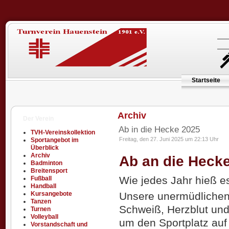
Startseite
Archiv
Der Verein
Ab in die Hecke 2025
TVH-Vereinskollektion
Freitag, den 27. Juni 2025 um 22:13 Uhr
Sportangebot im
Überblick
Archiv
Ab an die Heck
Badminton
Breitensport
Wie jedes Jahr hieß e
Fußball
Handball
Unsere unermüdlichen,
Kursangebote
Tanzen
Schweiß, Herzblut und
Turnen
Volleyball
um den Sportplatz auf
Vorstandschaft und